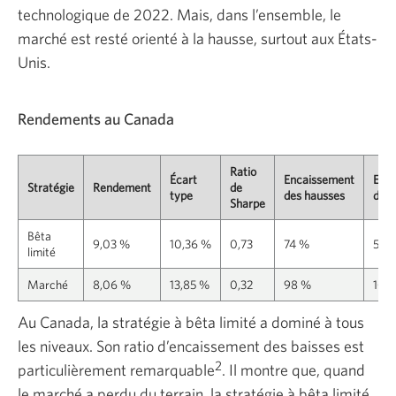
technologique de 2022. Mais, dans l’ensemble, le
marché est resté orienté à la hausse, surtout aux États-
Unis.
Rendements au Canada
Ratio
Écart
Encaissement
Enc
Stratégie
Rendement
de
type
des hausses
des 
Sharpe
Bêta
9,03 %
10,36 %
0,73
74 %
56 
limité
Marché
8,06 %
13,85 %
0,32
98 %
102
Au Canada, la stratégie à bêta limité a dominé à tous
les niveaux. Son ratio d’encaissement des baisses est
2
particulièrement remarquable
. Il montre que, quand
le marché a perdu du terrain, la stratégie à bêta limité