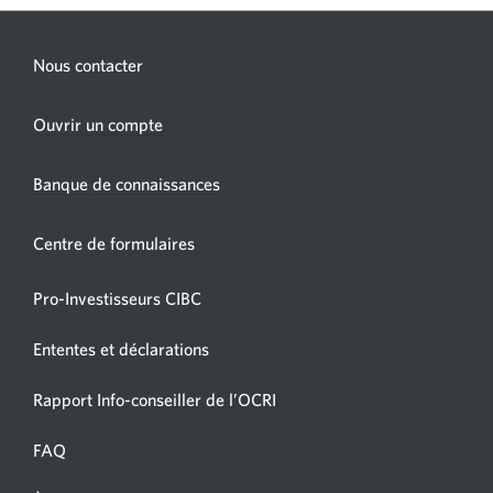
Nous contacter
Une
Ouvrir un compte
nouvelle
fenêtre
Banque de connaissances
s’affichera.
Centre de formulaires
Pro-Investisseurs CIBC
Ententes et déclarations
Une
Rapport Info-conseiller de l’OCRI
nouvelle
fenêtre
FAQ
s’affichera.