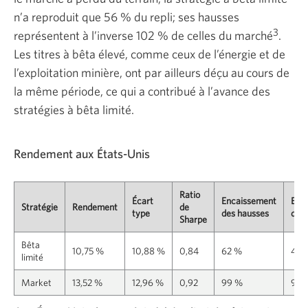
n’a reproduit que 56 % du repli; ses hausses
3
représentent à l’inverse 102 % de celles du marché
.
Les titres à bêta élevé, comme ceux de l’énergie et de
l’exploitation minière, ont par ailleurs déçu au cours de
la même période, ce qui a contribué à l’avance des
stratégies à bêta limité.
Rendement aux États-Unis
Ratio
Écart
Encaissement
Enc
Stratégie
Rendement
de
type
des hausses
des 
Sharpe
Bêta
10,75 %
10,88 %
0,84
62 %
45 
limité
Market
13,52 %
12,96 %
0,92
99 %
97 