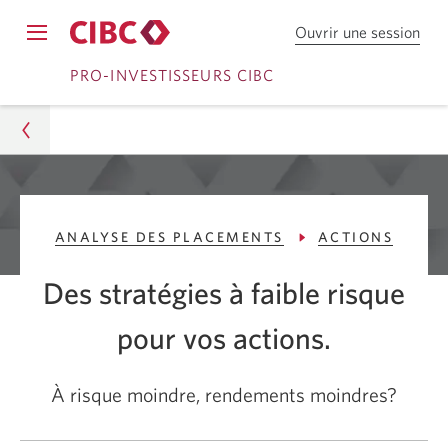
Ouvrir une session
Ouv
Opens
une
Passer
Passer
navigation
PRO-INVESTISSEURS CIBC
sess
menu.
dan
à
au
Cou
Ouvrir
contenu
en
dire
une
C
Pro-Investisseurs CIBC
session
I
ANALYSE DES PLACEMENTS
ACTIONS
Conseils
B
C.
Des stratégies à faible risque
Analyse des placements
pour vos actions.
Actions
Stratégies sur actions à faible risque
À risque moindre, rendements moindres?