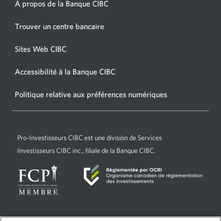
À propos de la Banque CIBC
Une
nouvelle
Une
Trouver un centre bancaire
fenêtre
nouvelle
s’affichera.
fenêtre
Sites Web CIBC
Une
s’affichera.
nouvelle
Accessibilité à la Banque CIBC
Une
fenêtre
nouvelle
s’affichera.
Politique relative aux préférences numériques
Une
fenêtre
nouvelle
s’affichera.
fenêtre
s’affichera.
Pro-Investisseurs CIBC
est une division de Services
Investisseurs CIBC inc., filiale de la Banque CIBC.