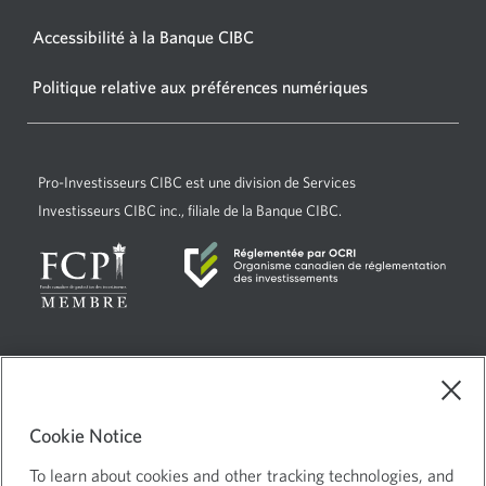
nouvelle
Accessibilité à la Banque CIBC
Une
fenêtre
nouvelle
s’affichera.
Politique relative aux préférences numériques
Une
fenêtre
nouvelle
s’affichera.
fenêtre
s’affichera.
Pro-Investisseurs CIBC
est une division de Services
Investisseurs CIBC inc., filiale de la Banque CIBC.
Current
Sélectionnez
Français
language:
ce
Choix de pub
Une
lien
Cookie Notice
nouvelle
pour
Mentions juridiques
changer
To learn about cookies and other tracking technologies, and
fenêtre