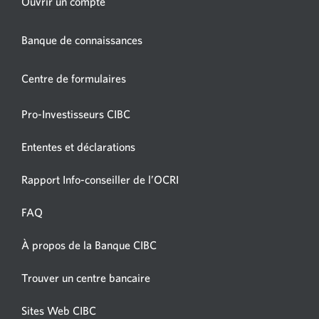
Une
Ouvrir un compte
nouvelle
fenêtre
Banque de connaissances
s’affichera.
Centre de formulaires
Pro-Investisseurs CIBC
Ententes et déclarations
Une
Rapport Info-conseiller de l’OCRI
nouvelle
fenêtre
FAQ
s’affichera.
À propos de la Banque CIBC
Une
nouvelle
Une
Trouver un centre bancaire
fenêtre
nouvelle
s’affichera.
fenêtre
Sites Web CIBC
Une
s’affichera.