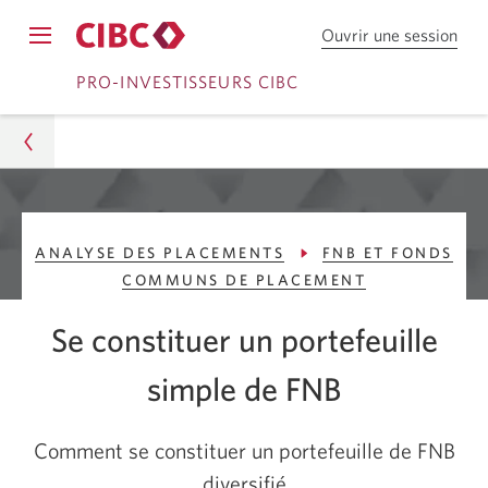
Ouvrir une session
Ouv
Opens
une
Passer
Passer
navigation
PRO-INVESTISSEURS CIBC
sess
menu.
dan
à
au
Cou
Ouvrir
contenu
en
dire
une
C
Pro-Investisseurs CIBC
session
I
ANALYSE DES PLACEMENTS
FNB ET FONDS
Conseils
B
COMMUNS DE PLACEMENT
C.
Analyse des placements
Se constituer un portefeuille
FNB et fonds communs de placement
simple de FNB
Comment se constituer un portefeuille de FNB
diversifié
Comment se constituer un portefeuille de FNB
diversifié