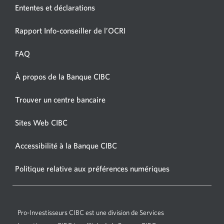
Ententes et déclarations
Une
Rapport Info-conseiller de l’OCRI
nouvelle
fenêtre
FAQ
s’affichera.
À propos de la Banque CIBC
Une
nouvelle
Une
Trouver un centre bancaire
fenêtre
nouvelle
s’affichera.
fenêtre
Sites Web CIBC
Une
s’affichera.
nouvelle
Accessibilité à la Banque CIBC
Une
fenêtre
nouvelle
s’affichera.
Politique relative aux préférences numériques
Une
fenêtre
nouvelle
s’affichera.
fenêtre
s’affichera.
Pro-Investisseurs CIBC
est une division de Services