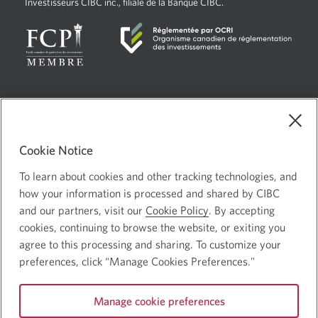
Investisseurs CIBC inc., filiale de la Banque CIBC.
Langue
Sélectionnez
Français
sélectionnée:
ce
Choix de pub
Une
lien
Cookie Notice
nouvelle
pour
Mentions juridiques
changer
To learn about cookies and other tracking technologies, and
fenêtre
Confidentialité et sécurité
Une
de
how your information is processed and shared by CIBC
s’affichera.
langue
nouvelle
and our partners, visit our
Cookie Policy
. By accepting
cookies, continuing to browse the website, or exiting you
fenêtre
agree to this processing and sharing. To customize your
s’affichera.
Site Web de la Banque Canadienne Impériale de Commerce ©
preferences, click “Manage Cookies Preferences."
Banque CIBC
Manage cookie preferences
Suivez-nous