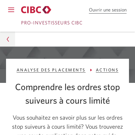
Ouvrir une session
Ouv
Opens
une
Passer
Passer
navigation
PRO-INVESTISSEURS CIBC
sess
menu.
dan
à
au
Cou
Ouvrir
contenu
en
dire
une
C
Pro-Investisseurs CIBC
session
I
ANALYSE DES PLACEMENTS
ACTIONS
Conseils
B
C.
Comprendre les ordres stop
Analyse des placements
suiveurs à cours limité
Actions
Comprendre les ordres stop suiveurs à cours limité
Vous souhaitez en savoir plus sur les ordres
stop suiveurs à cours limité? Vous trouverez