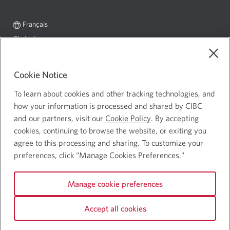
Langue
Sélectionnez
Français
sélectionnée:
ce
Choix de pub
Une
lien
nouvelle
pour
Mentions juridiques
changer
fenêtre
Cookie Notice
Confidentialité et sécurité
Une
de
s’affichera.
langue
nouvelle
To learn about cookies and other tracking technologies, and
fenêtre
how your information is processed and shared by CIBC
and our partners, visit our
Cookie Policy
. By accepting
s’affichera.
Site Web de la Banque Canadienne Impériale de Commerce ©
cookies, continuing to browse the website, or exiting you
Banque CIBC
agree to this processing and sharing. To customize your
preferences, click “Manage Cookies Preferences."
Suivez-nous
Logo
Logo
CIBC
Manage cookie preferences
Facebook.
Youtube.
Linked
Une
Une
In.
nouvelle
nouvelle
Une
Accept all cookies
fenêtre
fenêtre
nouvelle
s’affichera.
s’affichera.
fenêtre