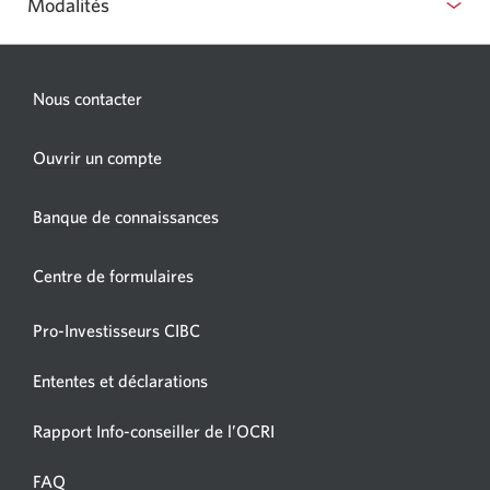
Modalités
Nous contacter
Une
Ouvrir un compte
nouvelle
fenêtre
Banque de connaissances
s’affichera.
Centre de formulaires
Pro-Investisseurs CIBC
Ententes et déclarations
Une
Rapport Info-conseiller de l’OCRI
nouvelle
fenêtre
FAQ