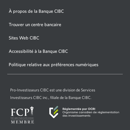
s’affichera.
À propos de la Banque CIBC
Une
nouvelle
Une
Trouver un centre bancaire
fenêtre
nouvelle
s’affichera.
fenêtre
Sites Web CIBC
Une
s’affichera.
nouvelle
Accessibilité à la Banque CIBC
Une
fenêtre
nouvelle
s’affichera.
Politique relative aux préférences numériques
Une
fenêtre
nouvelle
s’affichera.
fenêtre
s’affichera.
Pro-Investisseurs CIBC
est une division de Services
Investisseurs CIBC inc., filiale de la Banque CIBC.