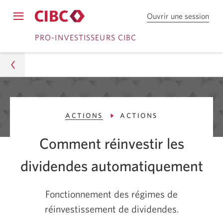
Ouvrir une session
Ouv
Opens
une
Passer
Passer
navigation
PRO-INVESTISSEURS CIBC
sess
menu.
dan
à
au
Cou
Ouvrir
contenu
en
dire
une
C
Pro-Investisseurs CIBC
session
I
ACTIONS
ACTIONS
Conseils
B
C.
Comment réinvestir les
Analyse des placements
dividendes automatiquement
Actions
Comment réinvestir les dividendes
Fonctionnement des régimes de
automatiquement
réinvestissement de dividendes.