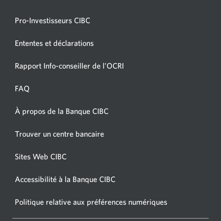
Pro-Investisseurs CIBC
Ententes et déclarations
Une
Rapport Info-conseiller de l’OCRI
nouvelle
fenêtre
FAQ
s’affichera.
À propos de la Banque CIBC
Une
nouvelle
Une
Trouver un centre bancaire
fenêtre
nouvelle
s’affichera.
fenêtre
Sites Web CIBC
Une
s’affichera.
nouvelle
Accessibilité à la Banque CIBC
Une
fenêtre
nouvelle
s’affichera.
Politique relative aux préférences numériques
Une
fenêtre
nouvelle
s’affichera.