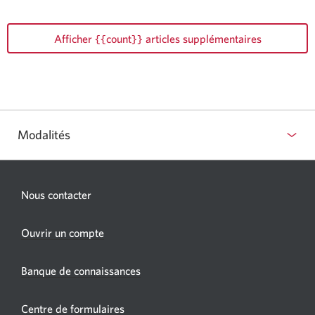
Afficher {{count}} articles supplémentaires
Modalités
Nous contacter
Une
Ouvrir un compte
nouvelle
fenêtre
Banque de connaissances
s’affichera.
Centre de formulaires