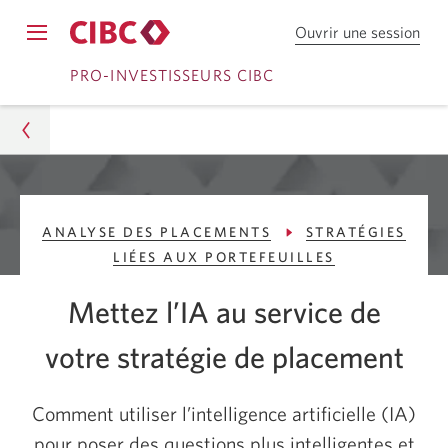
Ouvrir une session
Ouv
Opens
une
Passer
Passer
navigation
PRO-INVESTISSEURS CIBC
sess
menu.
dan
à
au
Cou
Ouvrir
contenu
en
dire
une
C
Pro-Investisseurs CIBC
session
I
ANALYSE DES PLACEMENTS
STRATÉGIES
Conseils
B
LIÉES AUX PORTEFEUILLES
C.
Analyse des placements
Mettez l’IA au service de
Stratégies liées aux portefeuilles
votre stratégie de placement
Comment utiliser l’IA dans votre stratégie de
placement
Comment utiliser l’intelligence artificielle (IA)
pour poser des questions plus intelligentes et