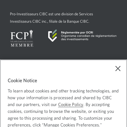
fenêtre
s’affichera.
Pro-Investisseurs CIBC
est une division de Services
Investisseurs CIBC inc., filiale de la Banque CIBC.
Langue
Sélectionnez
Français
sélectionnée:
ce
Choix de pub
Une
lien
Cookie Notice
nouvelle
pour
Mentions juridiques
changer
To learn about cookies and other tracking technologies, and
fenêtre
Confidentialité et sécurité
Une
de
how your information is processed and shared by CIBC
s’affichera.
langue
nouvelle
and our partners, visit our
Cookie Policy
. By accepting
cookies, continuing to browse the website, or exiting you
fenêtre
agree to this processing and sharing. To customize your
s’affichera.
Site Web de la Banque Canadienne Impériale de Commerce ©
preferences, click “Manage Cookies Preferences."