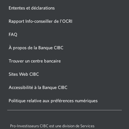
Ententes et déclarations
Une
Rapport Info-conseiller de l’OCRI
nouvelle
fenêtre
FAQ
s’affichera.
À propos de la Banque CIBC
Une
nouvelle
Une
Trouver un centre bancaire
fenêtre
nouvelle
s’affichera.
fenêtre
Sites Web CIBC
Une
s’affichera.
nouvelle
Accessibilité à la Banque CIBC
Une
fenêtre
nouvelle
s’affichera.
Politique relative aux préférences numériques
Une
fenêtre
nouvelle
s’affichera.
fenêtre
s’affichera.
Pro-Investisseurs CIBC
est une division de Services