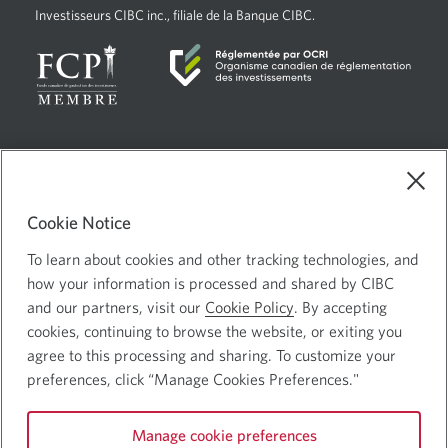
Investisseurs CIBC inc., filiale de la Banque CIBC.
Langue
Sélectionnez
Français
sélectionnée:
ce
Choix de pub
Une
lien
Cookie Notice
nouvelle
pour
Mentions juridiques
changer
To learn about cookies and other tracking technologies, and
fenêtre
Confidentialité et sécurité
Une
de
how your information is processed and shared by CIBC
s’affichera.
langue
nouvelle
and our partners, visit our
Cookie Policy
. By accepting
cookies, continuing to browse the website, or exiting you
fenêtre
agree to this processing and sharing. To customize your
s’affichera.
Site Web de la Banque Canadienne Impériale de Commerce ©
preferences, click “Manage Cookies Preferences."
Banque CIBC
Manage cookie preferences
Suivez-nous