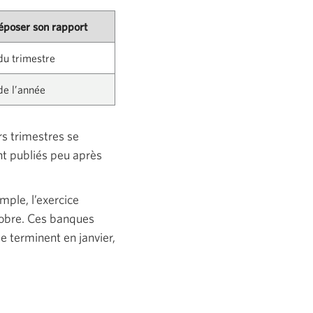
déposer son rapport
 du trimestre
 de l’année
rs trimestres se
nt publiés peu après
mple, l’exercice
tobre. Ces banques
se terminent en janvier,