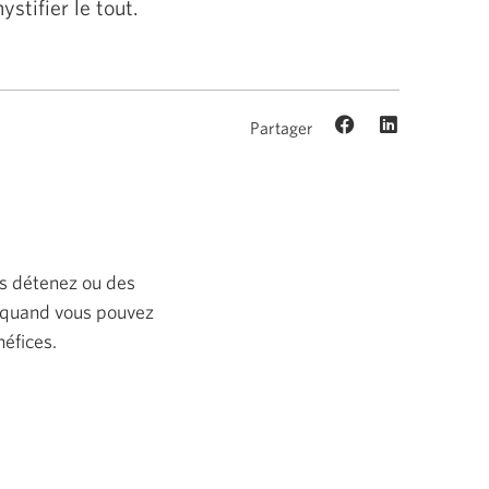
stifier le tout.
Partager
us détenez ou des
e quand vous pouvez
néfices.