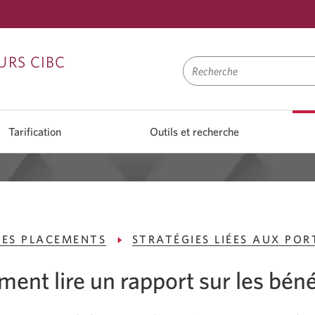
Passer
Passer
Passer
URS CIBC
à
au
à
Ouvrir
contenu
la
une
navigation
Tarification
Outils et recherche
session
DES PLACEMENTS
STRATÉGIES LIÉES AUX POR
ent lire un rapport sur les béné