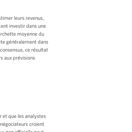
timer leurs revenus,
itent investir dans une
ourchette moyenne du
lète généralement dans
 consensus, ce résultat
urs aux prévisions
 et que les analystes
 négociateurs croient
» non officielle peut