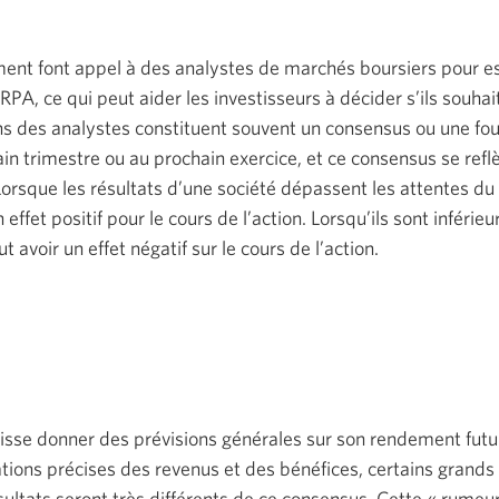
ment font appel à des analystes de marchés boursiers pour es
 RPA, ce qui peut aider les investisseurs à décider s’ils souha
ons des analystes constituent souvent un consensus ou une f
in trimestre ou au prochain exercice, et ce consensus se ref
 Lorsque les résultats d’une société dépassent les attentes du
effet positif pour le cours de l’action. Lorsqu’ils sont inférie
t avoir un effet négatif sur le cours de l’action.
isse donner des prévisions générales sur son rendement futur
tions précises des revenus et des bénéfices, certains grands
ultats seront très différents de ce consensus. Cette « rumeur 