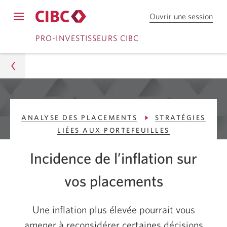
Ouvrir une session
Ouv
Opens
une
Passer
Passer
navigation
PRO-INVESTISSEURS CIBC
sess
menu.
dan
à
au
Cou
Ouvrir
contenu
en
dire
une
C
Pro-Investisseurs CIBC
session
I
ANALYSE DES PLACEMENTS
STRATÉGIES
Conseils
B
LIÉES AUX PORTEFEUILLES
C.
Analyse des placements
Incidence de l’inflation sur
Stratégies liées aux portefeuilles
vos placements
Incidence de l’inflation sur vos placements
Une inflation plus élevée pourrait vous
amener à reconsidérer certaines décisions