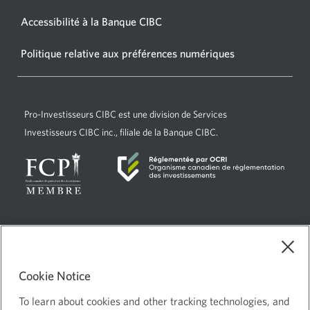
nouvelle
Accessibilité à la Banque CIBC
Une
fenêtre
nouvelle
s’affichera.
Politique relative aux préférences numériques
Une
fenêtre
nouvelle
s’affichera.
fenêtre
s’affichera.
Pro-Investisseurs CIBC
est une division de Services
Investisseurs CIBC inc., filiale de la Banque CIBC.
Langue
Sélectionnez
Français
sélectionnée:
ce
Choix de pub
Une
lien
Cookie Notice
nouvelle
pour
Mentions juridiques
changer
To learn about cookies and other tracking technologies, and
fenêtre
Confidentialité et sécurité
Une