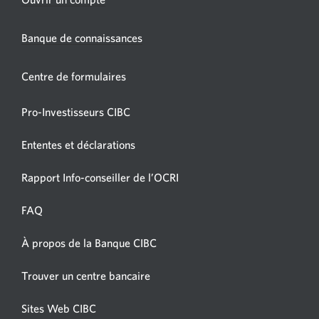
nouvelle
fenêtre
Banque de connaissances
s’affichera.
Centre de formulaires
Pro-Investisseurs CIBC
Ententes et déclarations
Une
Rapport Info-conseiller de l’OCRI
nouvelle
fenêtre
FAQ
s’affichera.
À propos de la Banque CIBC
Une
nouvelle
Une
Trouver un centre bancaire
fenêtre
nouvelle
s’affichera.
fenêtre
Sites Web CIBC
Une
s’affichera.