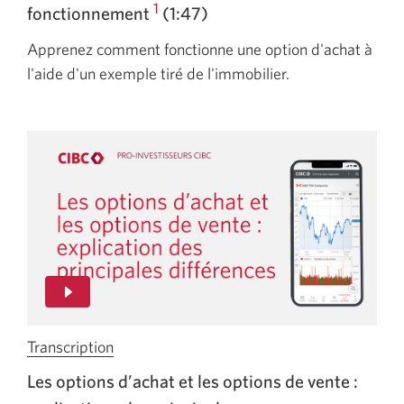
vidéo
1
fonctionnement
(1:47)
Comprendre
Apprenez comment fonctionne une option d'achat à
les
l'aide d'un exemple tiré de l'immobilier.
options
d’achat
:
leur
fonctionnement.
Une
nouvelle
fenêtre
s'affichera.
Transcription
de
la
Les options d’achat et les options de
vente :
vidéo