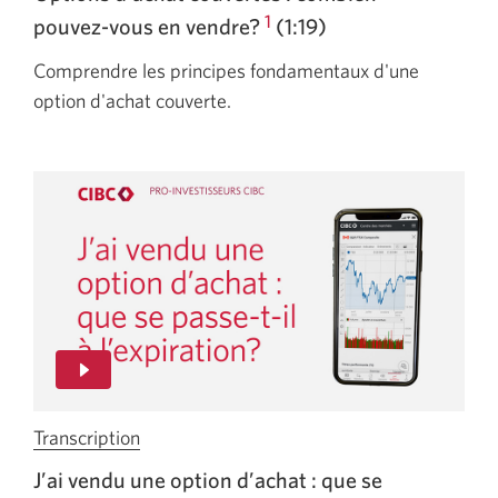
s'affichera.
vidéo
1
pouvez-vous
en vendre?
(1:19)
Options
Comprendre les principes fondamentaux d'une
d’achat
option d'achat couverte.
couvertes
:
combien
pouvez-
vous
en
vendre?
Une
nouvelle
fenêtre
s'affichera.
Transcription
de
la
J’ai vendu une option
d’achat :
que se
vidéo