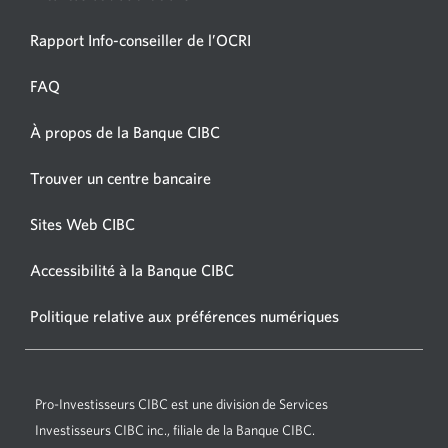
Une
Rapport Info-conseiller de l’OCRI
nouvelle
fenêtre
FAQ
s’affichera.
À propos de la Banque CIBC
Une
nouvelle
Une
Trouver un centre bancaire
fenêtre
nouvelle
s’affichera.
fenêtre
Sites Web CIBC
Une
s’affichera.
nouvelle
Accessibilité à la Banque CIBC
Une
fenêtre
nouvelle
s’affichera.
Politique relative aux préférences numériques
Une
fenêtre
nouvelle
s’affichera.
fenêtre
s’affichera.
Pro-Investisseurs CIBC
est une division de Services
Investisseurs CIBC inc., filiale de la Banque CIBC.