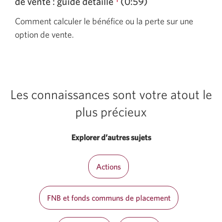
de
vente :
guide détaillé
(0:59)
s'affichera.
Calculer
Comment calculer le bénéfice ou la perte sur une
le
option de vente.
gains
ou
les
pertes
sur
Les connaissances sont votre atout le
les
plus précieux
options
de
Explorer d’autres sujets
vente
:
Actions
guide
détaillé
Une
FNB et fonds communs de placement
nouvelle
fenêtre