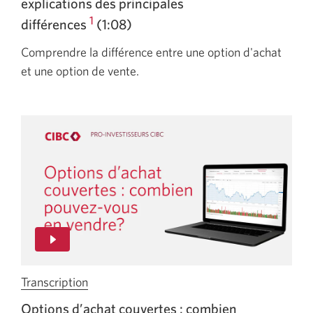
explications des principales
Les
1
différences
(1:08)
options
d’achat
Comprendre la différence entre une option d'achat
et
et une option de vente.
les
options
de
vente
:
explications
des
principales
différences.
Une
nouvelle
Transcription
de
fenêtre
la
Options d’achat
couvertes :
combien