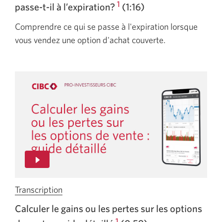
1
passe-t-il
à l’expiration?
(1:16)
J'ai
Comprendre ce qui se passe à l'expiration lorsque
vendu
vous vendez une option d'achat couverte.
une
option
d'achat
:
que
se
passe-
t-
il
à
l'expiration?
Une
Transcription
de
nouvelle
la
Calculer le gains ou les pertes sur les options
fenêtre
vidéo
1