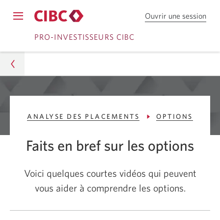
Ouvrir une session
Ouv
Opens
une
Passer
Passer
navigation
PRO-INVESTISSEURS CIBC
sess
menu.
dan
à
au
Cou
Ouvrir
contenu
en
dire
une
C
Pro-Investisseurs CIBC
session
I
ANALYSE DES PLACEMENTS
OPTIONS
Conseils
B
C.
Faits en bref sur les options
Analyse des placements
Options
Voici quelques courtes vidéos qui peuvent
vous aider à comprendre les options.
6 courtes vidéos sur la négociation d'options