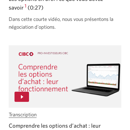
vidéo
1
savoir
(0:27)
Les
Dans cette courte vidéo, nous vous présentons la
options
négociation d'options.
en
bref
:
ce
que
vous
devez
savoir.
Une
nouvelle
fenêtre
s'affichera.
Transcription
de
la
Comprendre les options
d’achat :
leur