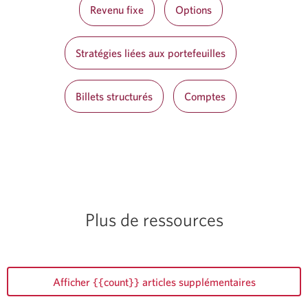
Revenu fixe
Options
s'affichera.
Stratégies liées aux portefeuilles
Billets structurés
Comptes
Plus de ressources
Afficher {{count}} articles supplémentaires