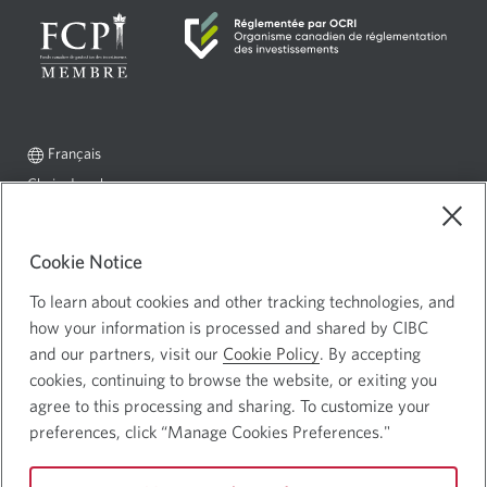
Langue
Sélectionnez
Français
sélectionnée:
ce
Choix de pub
Une
lien
nouvelle
pour
Mentions juridiques
changer
fenêtre
Cookie Notice
Confidentialité et sécurité
Une
de
s’affichera.
langue
nouvelle
To learn about cookies and other tracking technologies, and
fenêtre
how your information is processed and shared by CIBC
and our partners, visit our
Cookie Policy
. By accepting
s’affichera.
Site Web de la Banque Canadienne Impériale de Commerce ©
cookies, continuing to browse the website, or exiting you
Banque CIBC
agree to this processing and sharing. To customize your
preferences, click “Manage Cookies Preferences."
Suivez-nous
Logo
Logo
CIBC