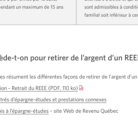
pendant un maximum de 15 ans
sont admissibles à condit
familial soit inférieur à ce
e-t-on pour retirer de l’argent d’un RE
es résument les différentes façons de retirer de l’argent d’un
tion – Retrait du REEE (PDF, 110 ko)
Une
nouvelle
trés d’épargne-études et prestations connexes
Une
fenêtre
nouvelle
ois à l’épargne-études
Une
– site Web de Revenu Québec
s’affichera.
fenêtre
nouvelle
s’affichera.
fenêtre
s’affichera.