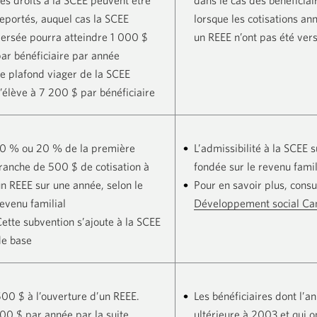
es droits à la SCEE peuvent être
dans le cas des bénéficiai
eportés, auquel cas la SCEE
lorsque les cotisations an
ersée pourra atteindre
1 000 $
un REEE n’ont pas été ver
ar bénéficiaire par année
e plafond viager de la SCEE
’élève à
7 200 $ par
bénéficiaire
10 %
ou
20 %
de la première
L’admissibilité à la SCEE 
tranche de
500 $
de cotisation à
fondée sur le revenu famil
n REEE sur une année, selon le
Pour en savoir plus, cons
evenu familial
Développement social Ca
ette subvention s’ajoute à la SCEE
de base
500 $
à l’ouverture d’un REEE.
Les bénéficiaires dont l’a
100 $
par année par la suite,
ultérieure à 2003 et qui 