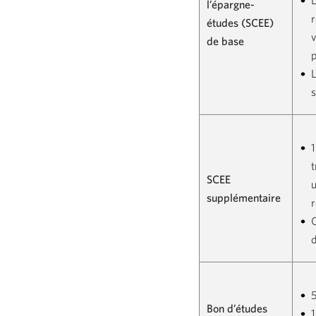
L
l’épargne-
r
études (SCEE)
v
de base
p
L
s
SCEE
u
supplémentaire
r
C
Bon d’études