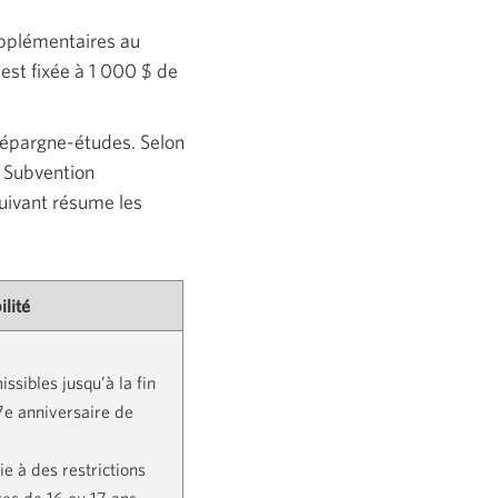
upplémentaires au
est fixée à
1 000 $
de
l’épargne-études. Selon
a Subvention
suivant résume les
lité
ssibles jusqu’à la fin
17e anniversaire de
ie à des restrictions