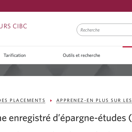
Passer
Passer
Passer
URS CIBC
à
au
à
Ouvrir
contenu
la
une
navigation
Tarification
Outils et recherche
session
DES PLACEMENTS
APPRENEZ-EN PLUS SUR LE
e enregistré d’épargne-études 