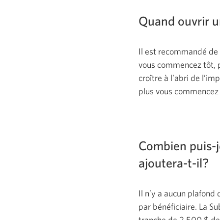
Quand ouvrir 
Il est recommandé de c
vous commencez tôt, p
croître à l’abri de l’i
plus vous commencez t
Combien puis-j
ajoutera-t-il?
Il n’y a aucun plafond 
par bénéficiaire. La S
tranche de
2 500 $
de 