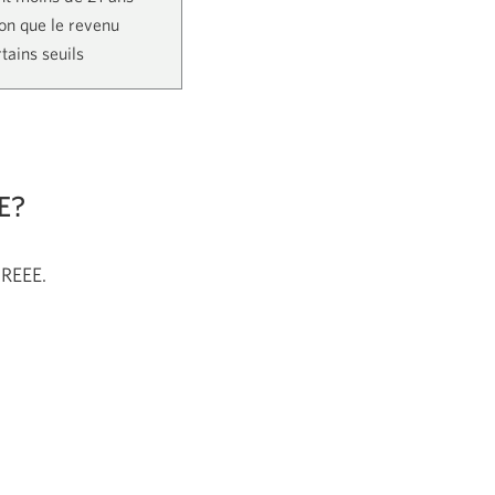
ion que le revenu
rtains seuils
EE?
 REEE.