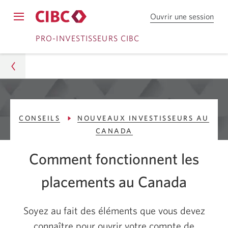
Ouvrir une session
Ouv
Opens
une
Passer
Passer
navigation
PRO-INVESTISSEURS CIBC
sess
menu.
dan
à
au
Cou
Ouvrir
contenu
en
dire
une
C
Pro-Investisseurs CIBC
session
I
CONSEILS
NOUVEAUX INVESTISSEURS AU
Conseils
B
CANADA
C.
Nouveaux investisseurs au Canada
Comment fonctionnent les
Comment fonctionnent les placements au Canada
placements au Canada
Soyez au fait des éléments que vous devez
connaître pour ouvrir votre compte de