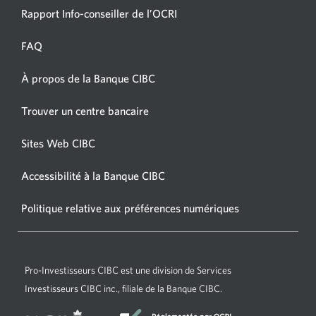
Une
Rapport Info-conseiller de l’OCRI
nouvelle
fenêtre
FAQ
s’affichera.
À propos de la Banque CIBC
Une
nouvelle
Une
Trouver un centre bancaire
fenêtre
nouvelle
s’affichera.
fenêtre
Sites Web CIBC
Une
s’affichera.
nouvelle
Accessibilité à la Banque CIBC
Une
fenêtre
nouvelle
s’affichera.
Politique relative aux préférences numériques
Une
fenêtre
nouvelle
s’affichera.
fenêtre
s’affichera.
Pro-Investisseurs CIBC
est une division de Services
Investisseurs CIBC inc., filiale de la Banque CIBC.