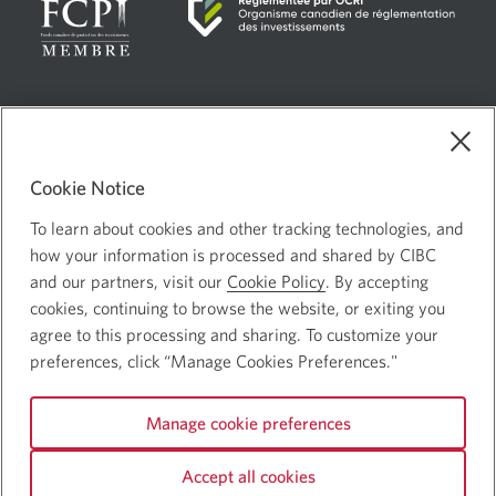
Langue
Sélectionnez
Français
sélectionnée:
ce
Choix de pub
Une
lien
Cookie Notice
nouvelle
pour
Mentions juridiques
changer
To learn about cookies and other tracking technologies, and
fenêtre
Confidentialité et sécurité
Une
de
how your information is processed and shared by CIBC
s’affichera.
langue
nouvelle
and our partners, visit our
Cookie Policy
. By accepting
cookies, continuing to browse the website, or exiting you
fenêtre
agree to this processing and sharing. To customize your
s’affichera.
Site Web de la Banque Canadienne Impériale de Commerce ©
preferences, click “Manage Cookies Preferences."
Banque CIBC
Manage cookie preferences
Suivez-nous
Logo
Logo
CIBC
Accept all cookies
Facebook.
Youtube.
Linked