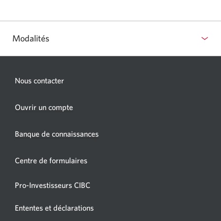
Une
nouvelle
fenêtre
s'affichera.
Modalités
Nous contacter
Une
Ouvrir un compte
nouvelle
fenêtre
Banque de connaissances
s’affichera.
Centre de formulaires
Pro-Investisseurs CIBC
Ententes et déclarations